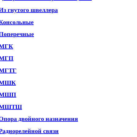
Из гнутого швеллера
Консольные
Поперечные
МГК
МГП
МГТГ
МШК
МШП
МШТШ
Опора двойного назначения
Радиорелейной связи