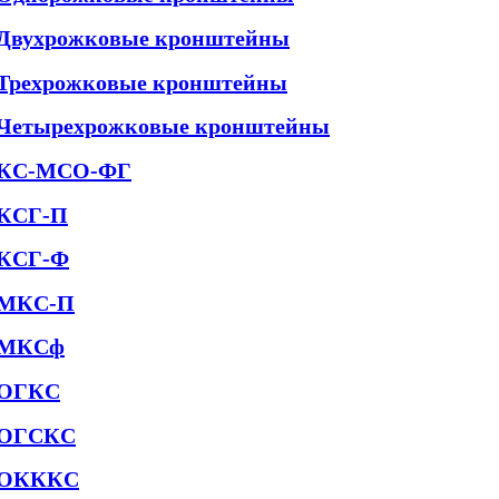
Двухрожковые кронштейны
Трехрожковые кронштейны
Четырехрожковые кронштейны
КС-МСО-ФГ
КСГ-П
КСГ-Ф
МКС-П
МКСф
ОГКС
ОГСКС
ОКККС