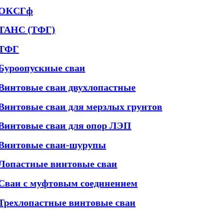
ОКСГф
ТАНС (ТФГ)
ТФГ
Буроопускные сваи
Винтовые сваи двухлопастные
Винтовые сваи для мерзлых грунтов
Винтовые сваи для опор ЛЭП
Винтовые сваи-шурупы
Лопастные винтовые сваи
Сваи с муфтовым соединением
Трехлопастные винтовые сваи