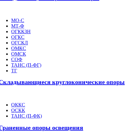
МО-С
МТ-Ф
ОГККЗН
ОГКС
ОГСКЛ
ОМКС
ОМСК
СОФ
ТАНС (П-ФГ)
ТГ
Складывающиеся круглоконические опоры
ОККС
ОСКК
ТАНС (П-ФК)
Граненные опоры освещения