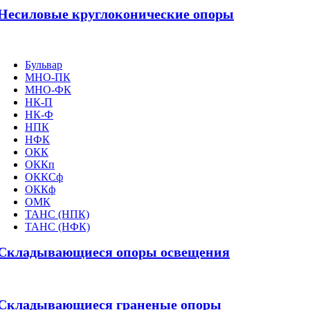
Несиловые круглоконические опоры
Бульвар
МНО-ПК
МНО-ФК
НК-П
НК-Ф
НПК
НФК
ОКК
ОККп
ОККСф
ОККф
ОМК
ТАНС (НПК)
ТАНС (НФК)
Складывающиеся опоры освещения
Складывающиеся граненые опоры