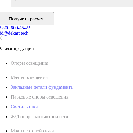
Получить расчет
8 800 600-45-22
lid@dekart.tech
Каталог продукции
Oпоры oсвeщения
Мачты освещения
Закладные детали фундамента
Парковые опоры освещения
Светильники
Ж/Д опоры контактной сети
Мачты сотовой связи