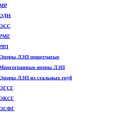
МР
ОДН
ОСС
РМГ
РРЛ
Опоры ЛЭП решетчатые
Многогранные опоры ЛЭП
Опоры ЛЭП из стальных труб
ОГСГ
ОКСГ
ОСФГ