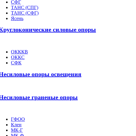
СФГ
ТАНС (СПГ)
ТАНС (СФГ)
Ясень
Круглоконические силовые опоры
ОКККВ
ОККС
СФК
Несиловые опоры освещения
Несиловые граненые опоры
ГФОО
Клен
МК-Г
МК-Ф