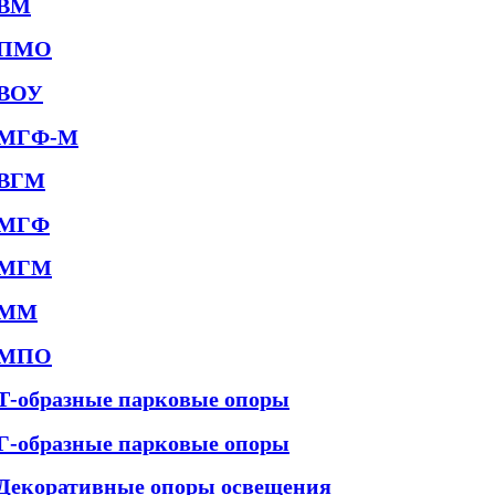
ВМ
ПМО
ВОУ
МГФ-М
ВГМ
МГФ
МГМ
ММ
МПО
Т-образные парковые опоры
Г-образные парковые опоры
Декоративные опоры освещения