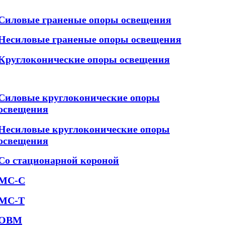
Силовые граненые опоры освещения
Несиловые граненые опоры освещения
Круглоконические опоры освещения
Силовые круглоконические опоры
освещения
Несиловые круглоконические опоры
освещения
Со стационарной короной
МС-С
МС-Т
ОВМ