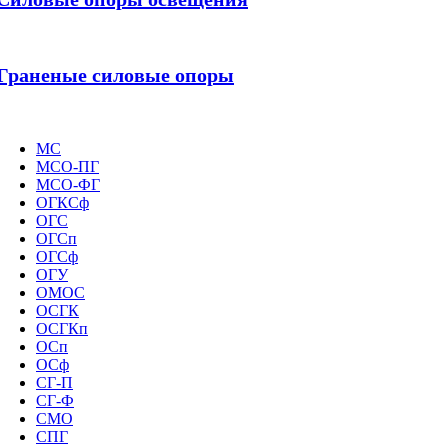
Граненые силовые опоры
МС
МСО-ПГ
МСО-ФГ
ОГКСф
ОГС
ОГСп
ОГСф
ОГУ
ОМОС
ОСГК
ОСГКп
ОСп
ОСф
СГ-П
СГ-Ф
СМО
СПГ