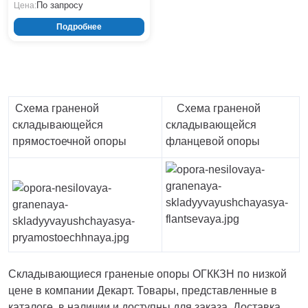
По запросу
Цена:
Нижнекамск
Подробнее
Нижний Новгород
Новосибирск
Норильск
Омск
Оренбург
Схема граненой
Схема граненой
Пермь
складывающейся
складывающейся
Петрозаводск
прямостоечной опоры
фланцевой опоры
Ростов на Дону
Рязань
Самара
Санкт-Петербург
Саранск
Саратов
Севастополь
Симферополь
Складывающиеся граненые опоры ОГККЗН по низкой
Сочи
цене в компании Декарт. Товары, представленные в
Сургут
каталоге, в наличии и доступны для заказа. Доставка