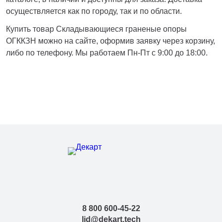
Тверь
осуществляется как по городу, так и по области.
Тольятти
Тула
Купить товар Складывающиеся граненые опоры
Тюмень
ОГККЗН можно на сайте, оформив заявку через корзину,
Уфа
либо по телефону. Мы работаем Пн-Пт с 9:00 до 18:00.
Хабаровск
Чебоксары
Челябинск
Череповец
Чита
Ярославль
8 800 600-45-22
lid@dekart.tech