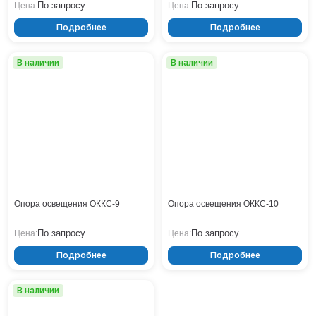
По запросу
По запросу
Цена:
Цена:
Нижнекамск
Подробнее
Подробнее
Нижний Новгород
Новосибирск
В наличии
В наличии
Норильск
Омск
Оренбург
Пермь
Петрозаводск
Ростов на Дону
Рязань
Самара
Санкт-Петербург
Опора освещения ОККС-9
Опора освещения ОККС-10
Саранск
По запросу
По запросу
Цена:
Цена:
Саратов
Севастополь
Подробнее
Подробнее
Симферополь
Сочи
В наличии
Сургут