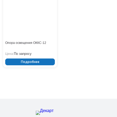
Тверь
Тольятти
Тула
Тюмень
Уфа
Хабаровск
Чебоксары
Опора освещения ОККС-12
Челябинск
Череповец
По запросу
Цена:
Чита
Подробнее
Ярославль