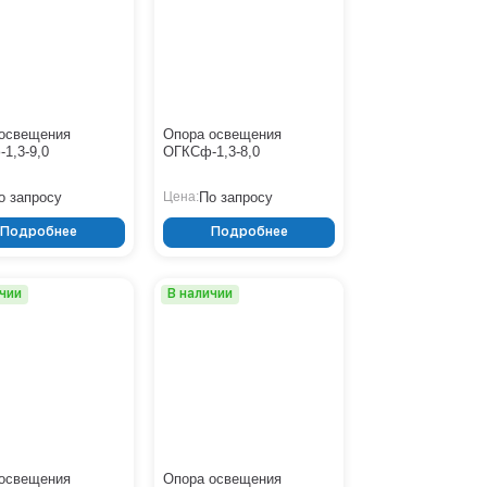
ОСф
СГ-П
СГ-Ф
СМО
СПГ
СФГ
ТАНС (СПГ)
освещения
Опора освещения
ТАНС (СФГ)
1,3-9,0
ОГКСф-1,3-8,0
Ясень
о запросу
По запросу
Цена:
Подробнее
Подробнее
ичии
В наличии
освещения
Опора освещения