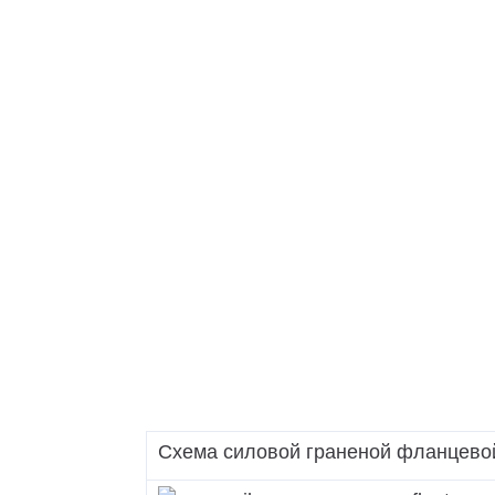
ТАНС (НФГ)
ВОУ
МГФ-М
ВГМ
МГФ
МГМ
ММ
МПО
Схема силовой граненой фланцево