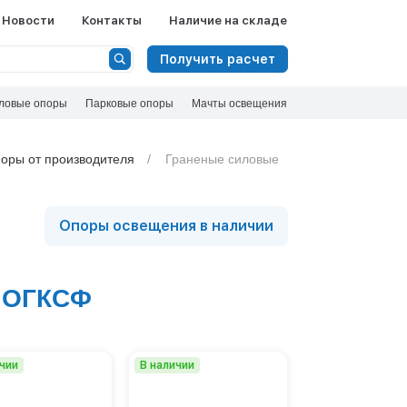
Ф
Новости
Контакты
Наличие на складе
Сбросить
Получить расчет
Вид опоры
ловые опоры
Парковые опоры
Несиловые опоры
Мачты освещения
Силовые опоры
Тип опоры
Складывающиеся опоры
Граненая
оры от производителя
Граненые силовые
Круглоконическая
Номенклатура
МС
Опоры освещения в наличии
МСО-ПГ
Высота, м
МСО-ФГ
ОГКСф
8
ОГС
9
 ОГКСФ
ОГСп
10
ОГСф
ОГУ
Показать 
ОМОС
ОСГК
ичии
В наличии
ОСГКп
ОСп