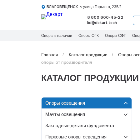
БЛАГОВЕЩЕНСК
улица Горького, 235/2
8 800 600-45-22
lid@dekart.tech
Опоры в наличии
Опоры ОГК
Опоры СФГ
Опо
Главная
Каталог продукции
Oпоры oс
опоры от производителя
КАТАЛОГ ПРОДУКЦИИ
Oпоры oсвeщения
Мачты освещения
Силовые опоры освещения
Со стационарной короной
Несиловые опоры
Закладные детали фундамента
Граненые силовые опоры
освещения
МС-С
Парковые опоры освещения
Круглоконические силовые
МС