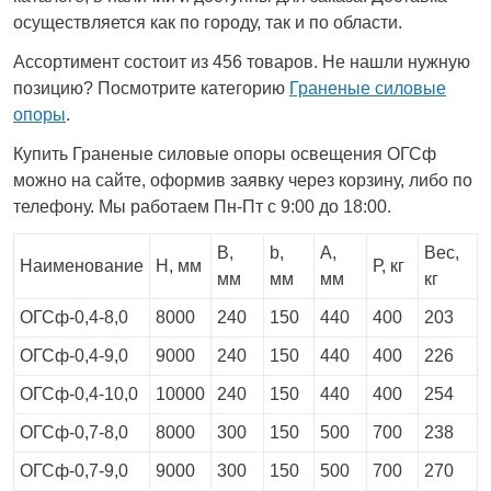
осуществляется как по городу, так и по области.
Ассортимент состоит из 456 товаров. Не нашли нужную
позицию? Посмотрите категорию
Граненые силовые
опоры
.
Купить Граненые силовые опоры освещения ОГСф
можно на сайте, оформив заявку через корзину, либо по
телефону. Мы работаем Пн-Пт с 9:00 до 18:00.
В,
b,
А,
Вес,
Наименование
Н, мм
Р, кг
мм
мм
мм
кг
ОГСф-0,4-8,0
8000
240
150
440
400
203
ОГСф-0,4-9,0
9000
240
150
440
400
226
ОГСф-0,4-10,0
10000
240
150
440
400
254
ОГСф-0,7-8,0
8000
300
150
500
700
238
ОГСф-0,7-9,0
9000
300
150
500
700
270