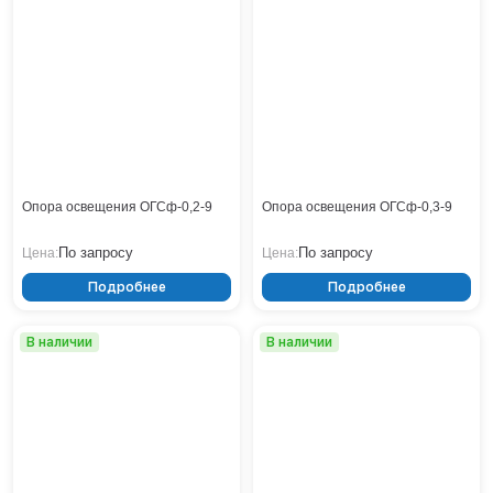
Тверь
Тольятти
Тула
Тюмень
Уфа
Хабаровск
Чебоксары
Челябинск
Опора освещения ОГСф-0,2-9
Опора освещения ОГСф-0,3-9
Череповец
Чита
По запросу
По запросу
Цена:
Цена:
Ярославль
Подробнее
Подробнее
В наличии
В наличии