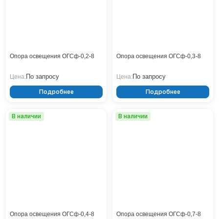
ОСф
Кронштейны
Воронеж
СГ-П
Опоры контактной сети
Донецк
СГ-Ф
СМО
Винтовые сваи
Екатеринбург
СПГ
Рамные опоры для дорожных знаков
Ижевск
СФГ
Цоколи
Иркутск
ТАНС (СПГ)
Опора освещения ОГСф-0,2-8
Опора освещения ОГСф-0,3-8
ТАНС (СФГ)
Казань
Ясень
Кемерово
По запросу
По запросу
Цена:
Цена:
Киров
Подробнее
Подробнее
Краснодар
Красноярск
В наличии
В наличии
Курск
Липецк
Луганск
Мариуполь
Москва
Мурманск
Набережные Челны
Нефтеюганск
Опора освещения ОГСф-0,4-8
Опора освещения ОГСф-0,7-8
Нижневартовск