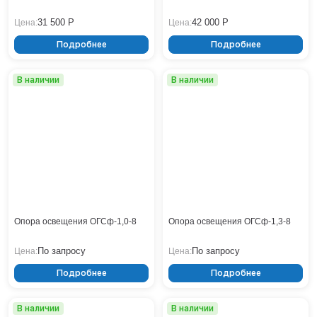
Нижнекамск
31 500 Р
42 000 Р
Цена:
Цена:
Нижний Новгород
Подробнее
Подробнее
Новосибирск
Норильск
В наличии
В наличии
Омск
Оренбург
Пермь
Петрозаводск
Ростов на Дону
Рязань
Самара
Санкт-Петербург
Саранск
Опора освещения ОГСф-1,0-8
Опора освещения ОГСф-1,3-8
Саратов
По запросу
По запросу
Цена:
Цена:
Севастополь
Симферополь
Подробнее
Подробнее
Сочи
Сургут
В наличии
В наличии