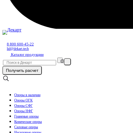
8 800 600-45-22
lid@dekart.tech
Каталог продукции
Получить расчет
Опоры в наличии
Опоры ОГК
Опоры СФГ
Опоры НФГ
Граненые опоры
Конические опоры
Силовые опоры
Несиловые опоры