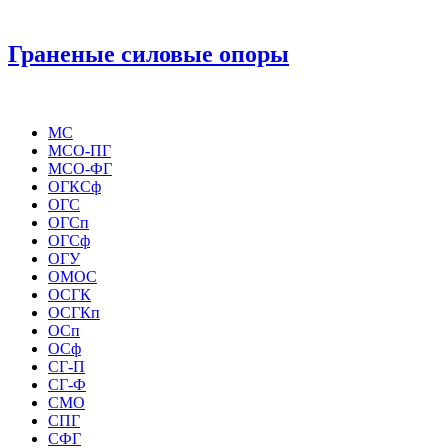
Граненые силовые опоры
МС
МСО-ПГ
МСО-ФГ
ОГКСф
ОГС
ОГСп
ОГСф
ОГУ
ОМОС
ОСГК
ОСГКп
ОСп
ОСф
СГ-П
СГ-Ф
СМО
СПГ
СФГ