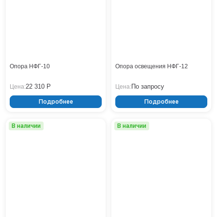
Тверь
Тольятти
Тула
Тюмень
Уфа
Хабаровск
Опора НФГ-10
Опора освещения НФГ-12
Чебоксары
Челябинск
22 310 Р
По запросу
Цена:
Цена:
Череповец
Подробнее
Подробнее
Чита
Ярославль
В наличии
В наличии