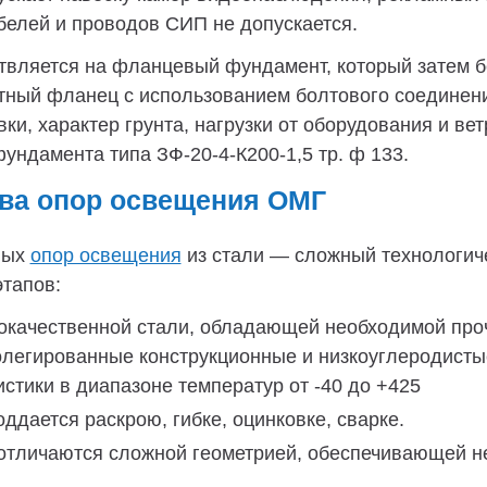
елей и проводов СИП не допускается.
вляется на фланцевый фундамент, который затем бе
атный фланец с использованием болтового соедине
ки, характер грунта, нагрузки от оборудования и в
ндамента типа ЗФ-20-4-К200-1,5 тр. ф 133.
ва опор освещения ОМГ
вых
опор освещения
из стали — сложный технологиче
тапов:
окачественной стали, обладающей необходимой про
олегированные конструкционные и низкоуглеродисты
тики в диапазоне температур от -40 до +425
ддается раскрою, гибке, оцинковке, сварке.
отличаются сложной геометрией, обеспечивающей н