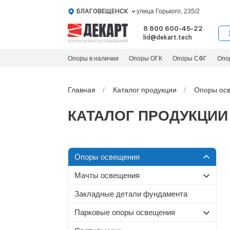
БЛАГОВЕЩЕНСК
улица Горького, 235/2
8 800 600-45-22
lid@dekart.tech
Опоры в наличии
Опоры ОГК
Опоры СФГ
Опо
Главная
Каталог продукции
Oпоры oс
КАТАЛОГ ПРОДУКЦИИ
Oпоры oсвeщения
Мачты освещения
Силовые опоры освещения
Со стационарной короной
Несиловые опоры
Закладные детали фундамента
Граненые силовые опоры
освещения
МС-С
Парковые опоры освещения
Круглоконические силовые
МС
Складывающиеся опоры
Несиловые граненые опоры
опоры
МС-Т
Т-образные парковые опоры
освещения