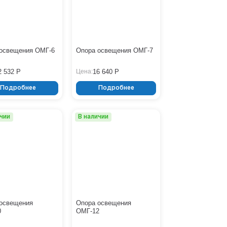
НФГ
16
ОГК
ОГКл
ОГКо
ОГКп
ОГКу
освещения ОМГ-6
Опора освещения ОМГ-7
ОГКф
ОМГ
2 532 Р
16 640 Р
Цена:
ОНО
ОПФГ
Подробнее
Подробнее
ОСГК
ОСГКп
СТВ
ичии
В наличии
СТВп
ТАНС (НПГ)
ТАНС (НФГ)
освещения
Опора освещения
0
ОМГ-12