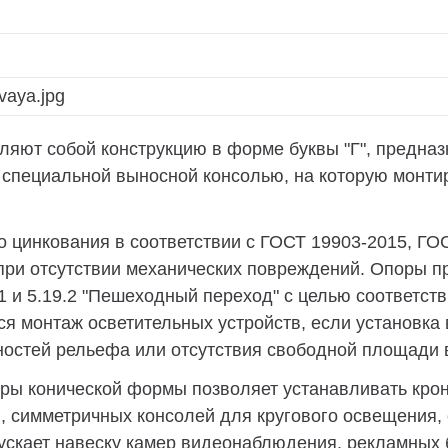
яют собой конструкцию в форме буквы "Г", предна
 специальной выносной консолью, на которую монти
о цинкования в соответствии с ГОСТ 19903-2015, ГО
 при отсутствии механических повреждений. Опоры п
 и 5.19.2 "Пешеходный переход" с целью соответст
ся монтаж осветительных устройств, если установка
ностей рельефа или отсутствия свободной площади 
оры конической формы позволяет устанавливать кро
, симметричных консолей для кругового освещения, 
ускает навеску камер видеонаблюдения, рекламных б