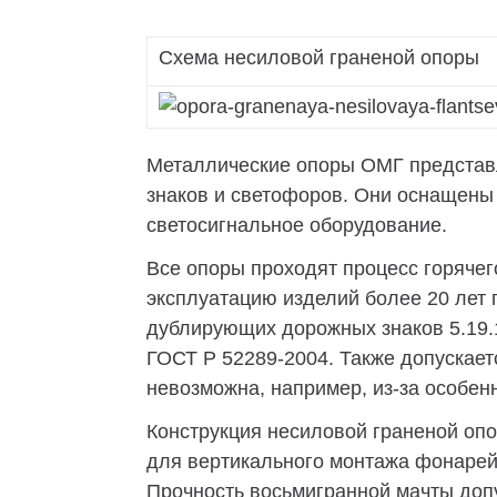
ВОУ
МГФ-М
Схема несиловой граненой опоры
ВГМ
МГФ
Металлические опоры ОМГ представл
МГМ
знаков и светофоров. Они оснащены
ММ
светосигнальное оборудование.
МПО
Все опоры проходят процесс горячег
эксплуатацию изделий более 20 лет
дублирующих дорожных знаков 5.19.1
ГОСТ Р 52289-2004. Также допускает
невозможна, например, из-за особен
Конструкция несиловой граненой оп
для вертикального монтажа фонарей
Прочность восьмигранной мачты доп