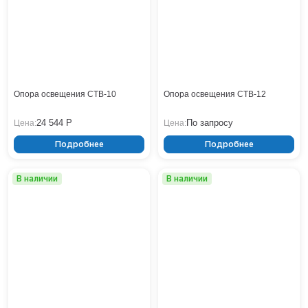
Тверь
Тольятти
Тула
Тюмень
Уфа
Хабаровск
Опора освещения СТВ-10
Опора освещения СТВ-12
Чебоксары
Челябинск
24 544 Р
По запросу
Цена:
Цена:
Череповец
Подробнее
Подробнее
Чита
Ярославль
В наличии
В наличии