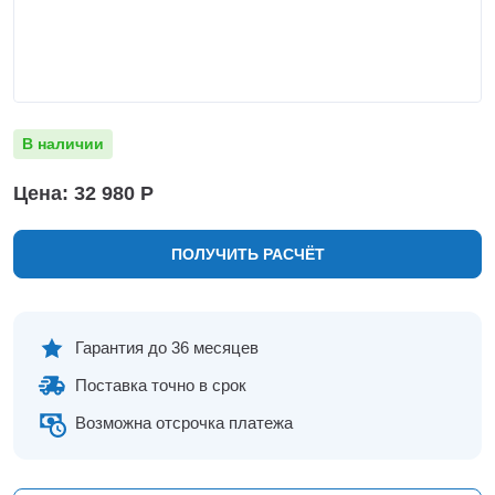
Нижнекамск
Нижний Новгород
Новосибирск
Норильск
Омск
В наличии
Оренбург
Пермь
Цена: 32 980 Р
Петрозаводск
Ростов на Дону
ПОЛУЧИТЬ РАСЧЁТ
Рязань
Самара
Санкт-Петербург
Саранск
Гарантия до 36 месяцев
Саратов
Поставка точно в срок
Севастополь
Симферополь
Возможна отсрочка платежа
Сочи
Сургут