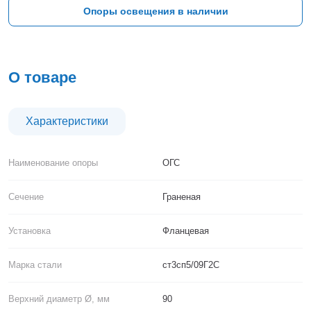
Тверь
Опоры освещения в наличии
Тольятти
Тула
Тюмень
Уфа
О товаре
Хабаровск
Чебоксары
Челябинск
Характеристики
Череповец
Чита
Наименование опоры
ОГС
Ярославль
Сечение
Граненая
Установка
Фланцевая
Марка стали
ст3сп5/09Г2С
Верхний диаметр Ø, мм
90