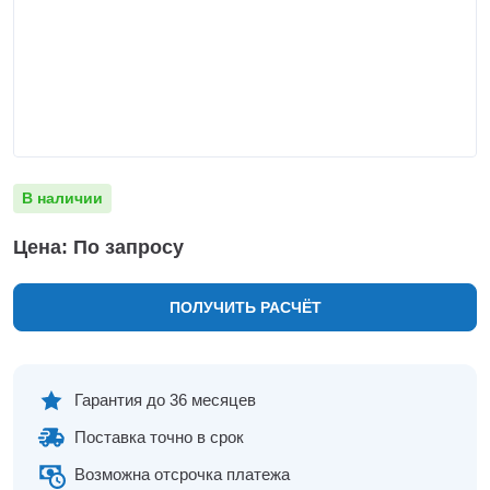
Нижнекамск
Нижний Новгород
Новосибирск
Норильск
Омск
Оренбург
Пермь
В наличии
Петрозаводск
Ростов на Дону
Цена: По запросу
Рязань
Самара
ПОЛУЧИТЬ РАСЧЁТ
Санкт-Петербург
Саранск
Саратов
Севастополь
Гарантия до 36 месяцев
Симферополь
Поставка точно в срок
Сочи
Сургут
Возможна отсрочка платежа