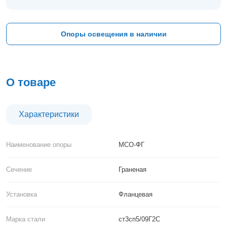
Тверь
Тольятти
Тула
Опоры освещения в наличии
Тюмень
Уфа
Хабаровск
Чебоксары
О товаре
Челябинск
Череповец
Чита
Характеристики
Ярославль
Наименование опоры
МСО-ФГ
Сечение
Граненая
Установка
Фланцевая
Марка стали
ст3сп5/09Г2С