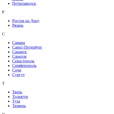
Петрозаводск
Р
Ростов на Дону
Рязань
С
Самара
Санкт-Петербург
Саранск
Саратов
Севастополь
Симферополь
Сочи
Сургут
Т
Тверь
Тольятти
Тула
Тюмень