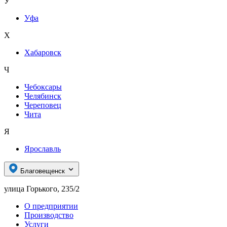
У
Уфа
Х
Хабаровск
Ч
Чебоксары
Челябинск
Череповец
Чита
Я
Ярославль
Благовещенск
улица Горького, 235/2
О предприятии
Производство
Услуги