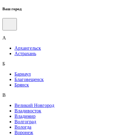
Ваш город
А
Архангельск
Астрахань
Б
Барнаул
Благовещенск
Брянск
В
Великий Новгород
Владивосток
Владимир
Волгоград
Вологда
Воронеж