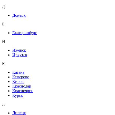
Д
Донецк
Е
Екатеринбург
И
Ижевск
Иркутск
К
Казань
Кемерово
Киров
Краснодар
Красноярск
Курск
Л
Липецк