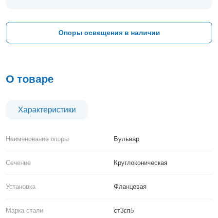
Тверь
Тольятти
Тула
Опоры освещения в наличии
Тюмень
Уфа
Хабаровск
Чебоксары
О товаре
Челябинск
Череповец
Чита
Характеристики
Ярославль
Наименование опоры
Бульвар
Сечение
Круглоконическая
Установка
Фланцевая
Марка стали
ст3сп5