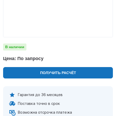
Нижнекамск
Нижний Новгород
Новосибирск
Норильск
Омск
Оренбург
Пермь
В наличии
Петрозаводск
Ростов на Дону
Цена: По запросу
Рязань
Самара
ПОЛУЧИТЬ РАСЧЁТ
Санкт-Петербург
Саранск
Саратов
Севастополь
Гарантия до 36 месяцев
Симферополь
Поставка точно в срок
Сочи
Сургут
Возможна отсрочка платежа