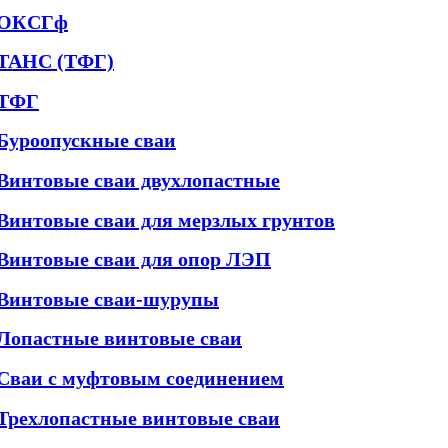
ОКСГф
ТАНС (ТФГ)
ТФГ
Буроопускные сваи
Винтовые сваи двухлопастные
Винтовые сваи для мерзлых грунтов
Винтовые сваи для опор ЛЭП
Винтовые сваи-шурупы
Лопастные винтовые сваи
Сваи с муфтовым соединением
Трехлопастные винтовые сваи