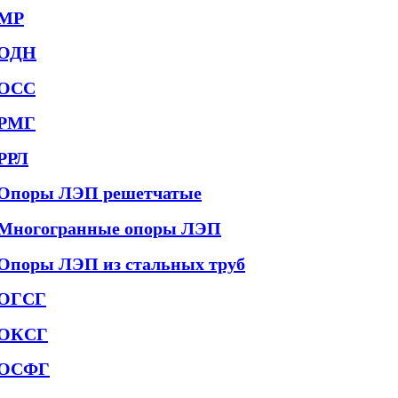
МР
ОДН
ОСС
РМГ
РРЛ
Опоры ЛЭП решетчатые
Многогранные опоры ЛЭП
Опоры ЛЭП из стальных труб
ОГСГ
ОКСГ
ОСФГ