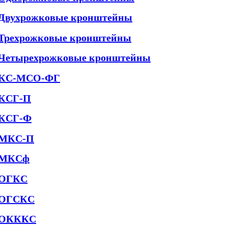
Двухрожковые кронштейны
Трехрожковые кронштейны
Четырехрожковые кронштейны
КС-МСО-ФГ
КСГ-П
КСГ-Ф
МКС-П
МКСф
ОГКС
ОГСКС
ОКККС