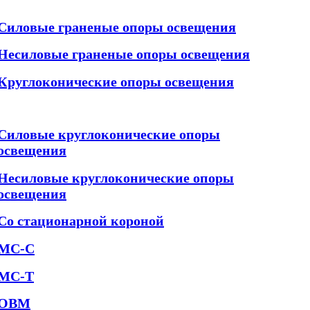
Силовые граненые опоры освещения
Несиловые граненые опоры освещения
Круглоконические опоры освещения
Силовые круглоконические опоры
освещения
Несиловые круглоконические опоры
освещения
Со стационарной короной
МС-С
МС-Т
ОВМ