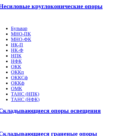
Несиловые круглоконические опоры
Бульвар
МНО-ПК
МНО-ФК
НК-П
НК-Ф
НПК
НФК
ОКК
ОККп
ОККСф
ОККф
ОМК
ТАНС (НПК)
ТАНС (НФК)
Складывающиеся опоры освещения
Складывающиеся граненые опоры