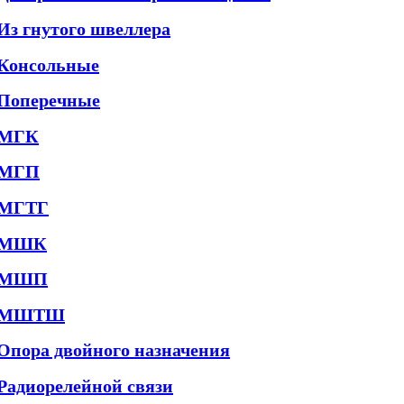
Из гнутого швеллера
Консольные
Поперечные
МГК
МГП
МГТГ
МШК
МШП
МШТШ
Опора двойного назначения
Радиорелейной связи