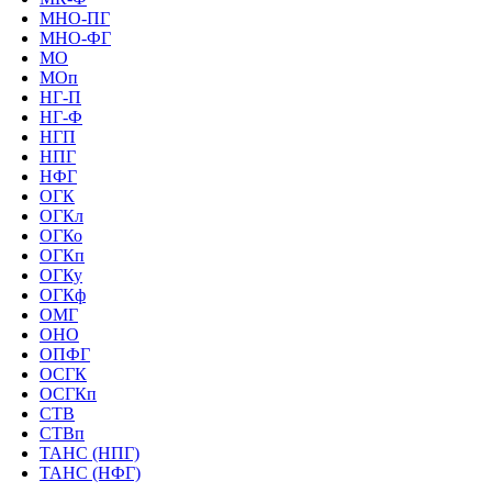
МНО-ПГ
МНО-ФГ
МО
МОп
НГ-П
НГ-Ф
НГП
НПГ
НФГ
ОГК
ОГКл
ОГКо
ОГКп
ОГКу
ОГКф
ОМГ
ОНО
ОПФГ
ОСГК
ОСГКп
СТВ
СТВп
ТАНС (НПГ)
ТАНС (НФГ)