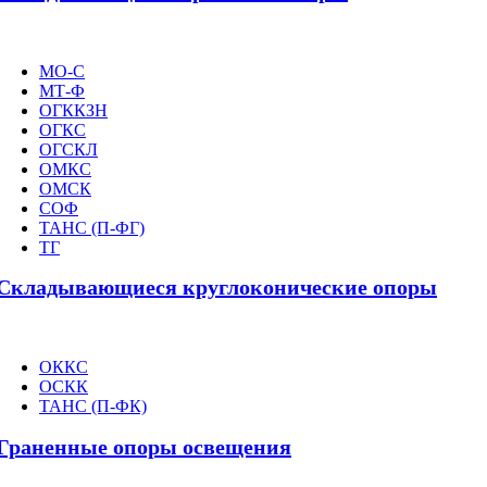
МО-С
МТ-Ф
ОГККЗН
ОГКС
ОГСКЛ
ОМКС
ОМСК
СОФ
ТАНС (П-ФГ)
ТГ
Складывающиеся круглоконические опоры
ОККС
ОСКК
ТАНС (П-ФК)
Граненные опоры освещения