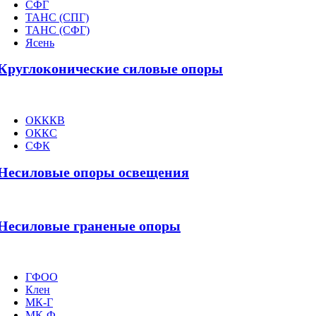
СФГ
ТАНС (СПГ)
ТАНС (СФГ)
Ясень
Круглоконические силовые опоры
ОКККВ
ОККС
СФК
Несиловые опоры освещения
Несиловые граненые опоры
ГФОО
Клен
МК-Г
МК-Ф