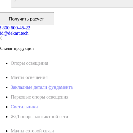
Получить расчет
8 800 600-45-22
lid@dekart.tech
Каталог продукции
Oпоры oсвeщения
Мачты освещения
Закладные детали фундамента
Парковые опоры освещения
Светильники
Ж/Д опоры контактной сети
Мачты сотовой связи