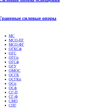
Граненые силовые опоры
МС
МСО-ПГ
МСО-ФГ
ОГКСф
ОГС
ОГСп
ОГСф
ОГУ
ОМОС
ОСГК
ОСГКп
ОСп
ОСф
СГ-П
СГ-Ф
СМО
СПГ