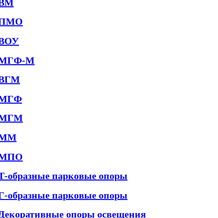
ВМ
ПМО
ВОУ
МГФ-М
ВГМ
МГФ
МГМ
ММ
МПО
Т-образные парковые опоры
Г-образные парковые опоры
Декоративные опоры освещения